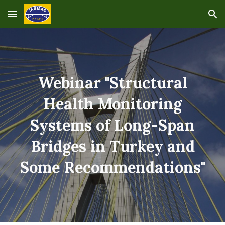
Skip to main content
Skip to navigation
Webinar "Structural
Health Monitoring
Systems of Long-Span
Bridges in Turkey and
Some Recommendations"